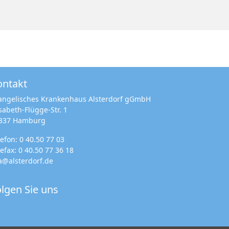
ontakt
angelisches Krankenhaus Alsterdorf gGmbH
isabeth-Flügge-Str. 1
337 Hamburg
lefon:
0 40.50 77 03
lefax: 0 40.50 77 36 18
a@alsterdorf.de
lgen Sie uns