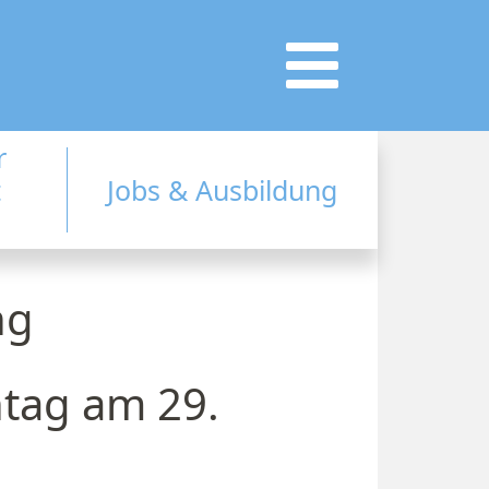
r
t
Jobs & Ausbildung
ng
tag am 29.