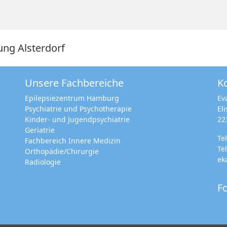
ung Alsterdorf
Unsere Fachbereiche
K
Epilepsiezentrum Hamburg
Ev
Psychiatrie und Psychotherapie
El
Kinder- und Jugendpsychiatrie
22
Geriatrie
Te
Fachbereich Innere Medizin
Te
Orthopädie/Chirurgie
ek
Radiologie
Fo