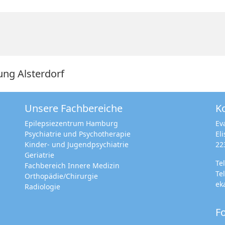
ung Alsterdorf
Unsere Fachbereiche
K
Epilepsiezentrum Hamburg
Ev
Psychiatrie und Psychotherapie
El
Kinder- und Jugendpsychiatrie
22
Geriatrie
Te
Fachbereich Innere Medizin
Te
Orthopädie/Chirurgie
ek
Radiologie
Fo