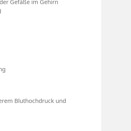
 der Gefäße im Gehirn
)
ng
erem Bluthochdruck und