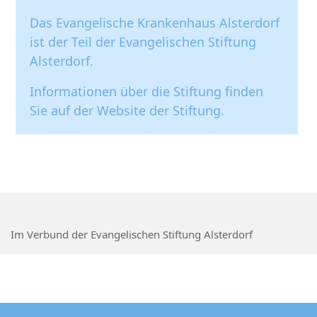
Das Evangelische Krankenhaus Alsterdorf
Ich akzeptiere die
ist der Teil der Evangelischen Stiftung
Datenschutzrichtlinien des EKA und
Alsterdorf.
habe diese gelesen.
Informationen über die Stiftung finden
Sie auf der
Website der Stiftung
.
Im Verbund der Evangelischen Stiftung Alsterdorf