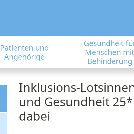
Gesundheit fü
Patienten und
Menschen mi
Angehörige
Behinderung
Inklusions-Lotsinne
und Gesundheit 25* 
dabei